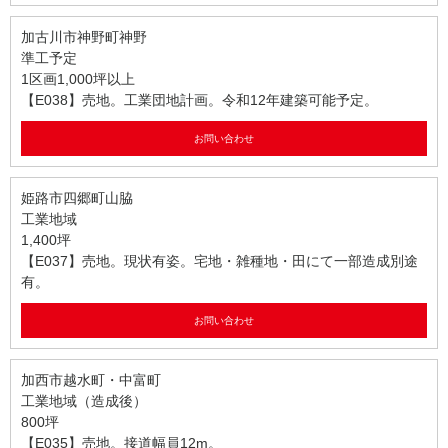
加古川市神野町神野
準工予定
1区画1,000坪以上
【E038】売地。工業団地計画。令和12年建築可能予定。
お問い合わせ
姫路市四郷町山脇
工業地域
1,400坪
【E037】売地。現状有姿。宅地・雑種地・田にて一部造成別途
有。
お問い合わせ
加西市越水町・中富町
工業地域（造成後）
800坪
【E035】売地。接道幅員12m。