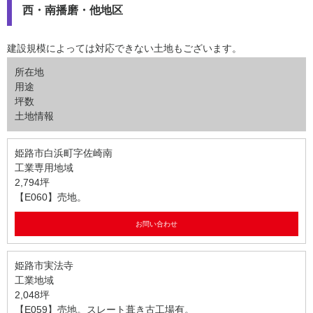
西・南播磨・他地区
建設規模によっては対応できない土地もございます。
所在地
用途
坪数
土地情報
姫路市白浜町字佐崎南
工業専用地域
2,794坪
【E060】売地。
お問い合わせ
姫路市実法寺
工業地域
2,048坪
【E059】売地。スレート葺き古工場有。