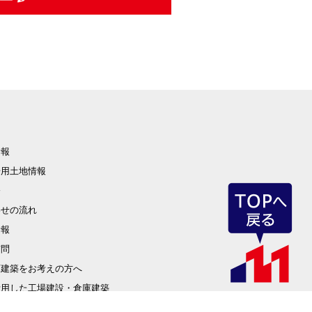
情報
場用土地情報
修
わせの流れ
情報
質問
庫建築をお考えの方へ
活用した工場建設・倉庫建築
の市場性(危険物倉庫を建設・建築)