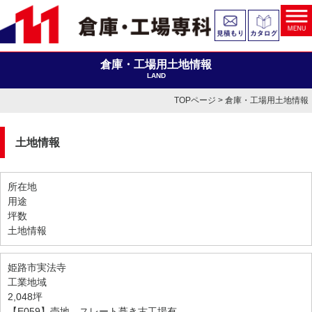
倉庫・工場用土地情報
LAND
TOPページ
> 倉庫・工場用土地情報
土地情報
所在地
用途
坪数
土地情報
姫路市実法寺
工業地域
2,048坪
【E059】売地。スレート葺き古工場有。