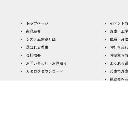
トップページ
イベント
商品紹介
倉庫・工
システム建築とは
修繕・改
選ばれる理由
お打ち合
会社概要
お役立ち
お問い合わせ・お見積り
よくある
カタログダウンロード
兵庫で倉
補助金を
危険物倉庫
HACCP
工場建て
Copyright kojo soko sennka All Rights Reserved.