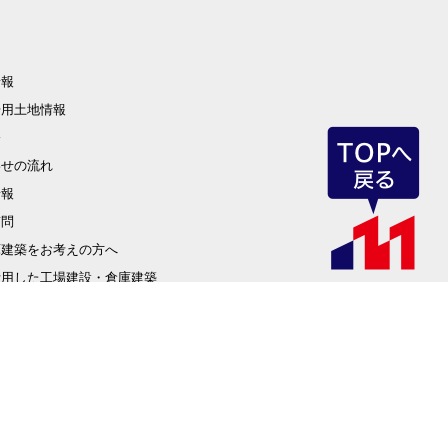
情報
場用土地情報
修
わせの流れ
情報
質問
庫建築をお考えの方へ
活用した工場建設・倉庫建築
の市場性(危険物倉庫を建設・建築)
とは(食品工場・冷蔵冷凍倉庫を建設)
替え・倉庫建て替え建物診断